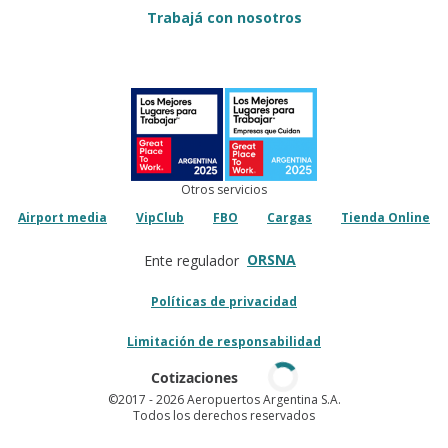
Trabajá con nosotros
Otros servicios
Airport media
VipClub
FBO
Cargas
Tienda Online
ORSNA
Ente regulador
Políticas de privacidad
Limitación de responsabilidad
Cotizaciones
©2017
- 2026 Aeropuertos Argentina S.A.
Todos los derechos reservados